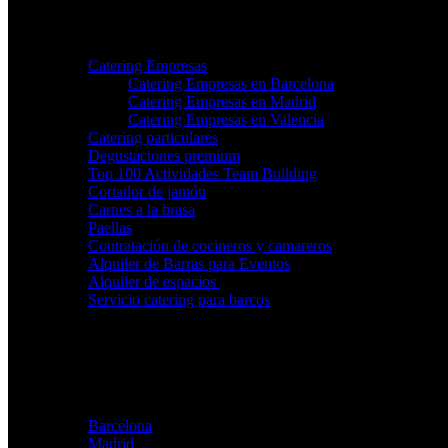
Nosotros
Servicios
Catering Empresas
Catering Empresas en Barcelona
Catering Empresas en Madrid
Catering Empresas en Valencia
Catering particulares
Degustaciones premium
Top 100 Actividades Team Building
Cortador de jamón
Carnes a la brasa
Paellas
Contratación de cocineros y camareros
Alquiler de Barras para Eventos
Alquiler de espacios
Servicio catering para barcos
Blog
Galería
Catering ostras
Menu Catering
Contacto
Ubicaciones
Barcelona
Madrid