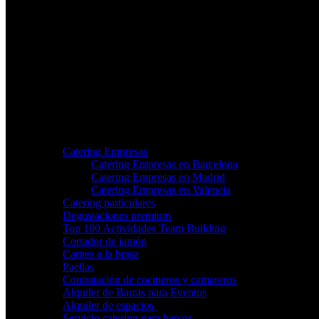
Nosotros
Servicios
Catering Empresas
Catering Empresas en Barcelona
Catering Empresas en Madrid
Catering Empresas en Valencia
Catering particulares
Degustaciones premium
Top 100 Actividades Team Building
Cortador de jamón
Carnes a la brasa
Paellas
Contratación de cocineros y camareros
Alquiler de Barras para Eventos
Alquiler de espacios
Servicio catering para barcos