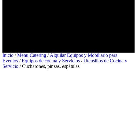
Catering
Contacto
Ubicaciones
Barcelona
Madrid
Valencia
Inicio
/
Menu Catering
/
Alquilar Equipos y Mobiliario para
Eventos
/
Equipos de cocina y Servicios
/
Utensilios de Cocina y
Servicio
/ Cucharones, pinzas, espátulas