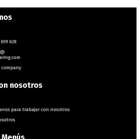
nos
 659 628
s@
ering.com
g company
con nosotros
anos para trabajar con nosotros
osotros
 Menús