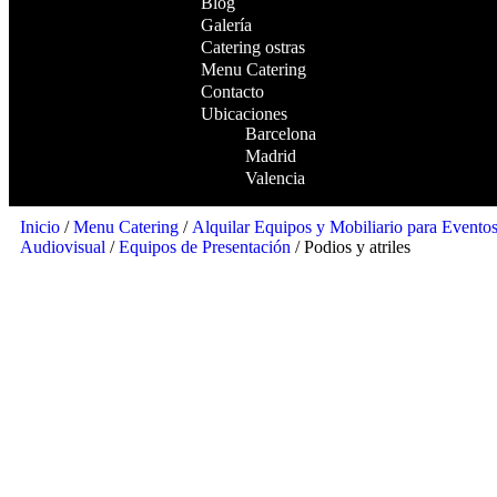
Blog
Galería
Catering ostras
Menu Catering
Contacto
Ubicaciones
Barcelona
Madrid
Valencia
Inicio
/
Menu Catering
/
Alquilar Equipos y Mobiliario para Evento
Audiovisual
/
Equipos de Presentación
/ Podios y atriles