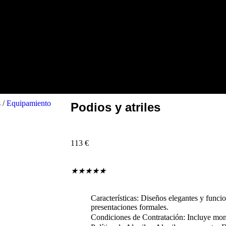
s
/
Equipamiento
Podios y atriles
113
€
★
★
★
★
★
Características: Diseños elegantes y funci
presentaciones formales.
Condiciones de Contratación: Incluye mon