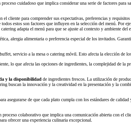
 proceso cuidadoso que implica considerar una serie de factores para sat
n el cliente para comprender sus expectativas, preferencias y requisitos 
es que todos estos son factores que influyen en la selección del menú. Por
 catering adapta el menú para que se ajuste al contexto y ambiente del 
ética, alergia alimentaria o preferencia especial de los invitados. Garan
uffet, servicio a la mesa o catering móvil. Esto afecta la elección de lo
ente, lo que afecta las opciones de ingredientes, la complejidad de la p
a y la disponibilidad
de ingredientes frescos. La utilización de produ
ring buscan la innovación y la creatividad en la presentación y la comb
ra asegurarse de que cada plato cumpla con los estándares de calidad y 
 proceso colaborativo que implica una comunicación abierta con el clien
e para ofrecer una experiencia culinaria excepcional.