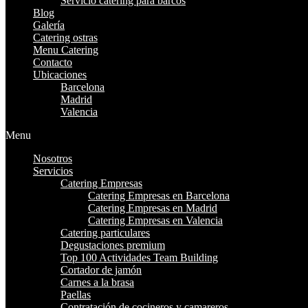
Servicio catering para barcos
Blog
Galería
Catering ostras
Menu Catering
Contacto
Ubicaciones
Barcelona
Madrid
Valencia
Menu
Nosotros
Servicios
Catering Empresas
Catering Empresas en Barcelona
Catering Empresas en Madrid
Catering Empresas en Valencia
Catering particulares
Degustaciones premium
Top 100 Actividades Team Building
Cortador de jamón
Carnes a la brasa
Paellas
Contratación de cocineros y camareros