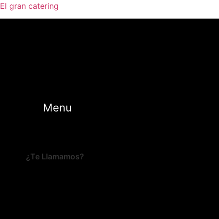
El gran catering
Menu
¿Te Llamamos?