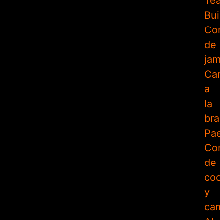
Te
Bui
Cor
de
ja
Ca
a
la
bra
Pae
Con
de
coc
y
ca