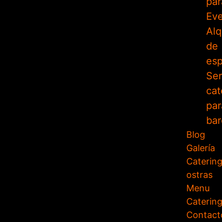
par
Ev
Alq
de
es
Ser
cat
par
bar
Blog
Galería
Caterin
ostras
Menu
Caterin
Contact