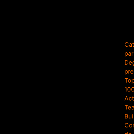
Cat
par
De
pr
To
10
Act
Te
Bui
Cor