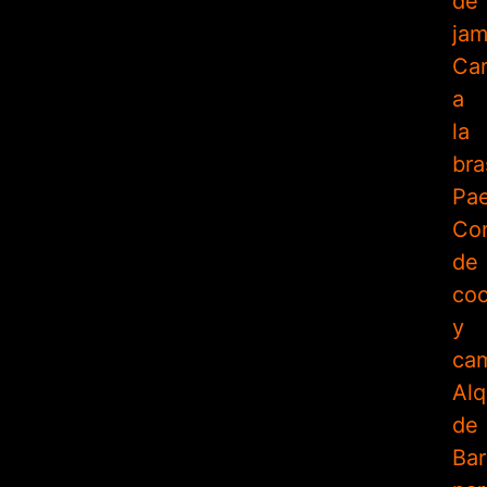
de
ja
Ca
a
la
bra
Pae
Con
de
coc
y
ca
Alq
de
Bar