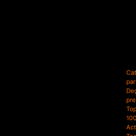
Cat
par
De
pr
To
10
Act