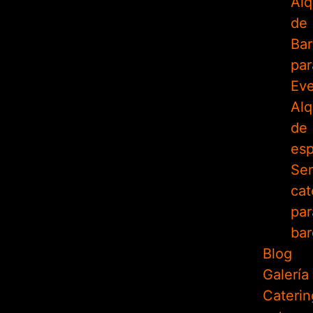
Alq
de
Bar
par
Ev
Alq
de
es
Ser
cat
par
bar
Blog
Galería
Caterin