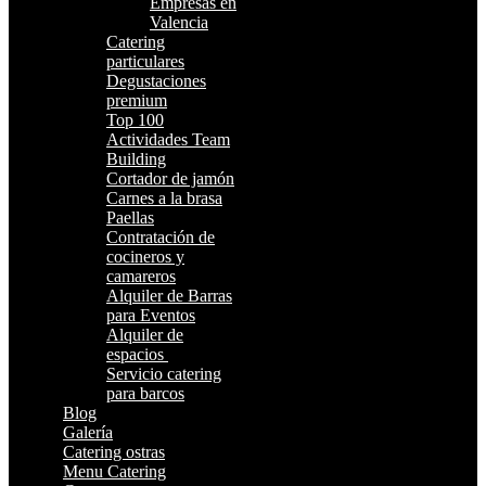
Empresas en
Valencia
Catering
particulares
Degustaciones
premium
Top 100
Actividades Team
Building
Cortador de jamón
Carnes a la brasa
Paellas
Contratación de
cocineros y
camareros
Alquiler de Barras
para Eventos
Alquiler de
espacios
Servicio catering
para barcos
Blog
Galería
Catering ostras
Menu Catering