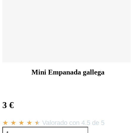
Mini Empanada gallega
3
€
★
★
★
★
★
Valorado con 4.5 de 5
Mini