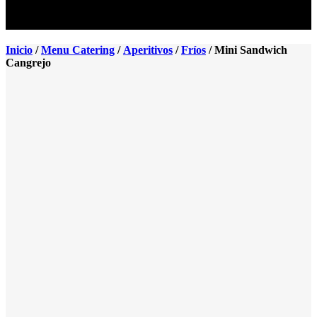
Menu
Inicio
/
Menu Catering
/
Aperitivos
/
Fríos
/ Mini Sandwich
Cangrejo