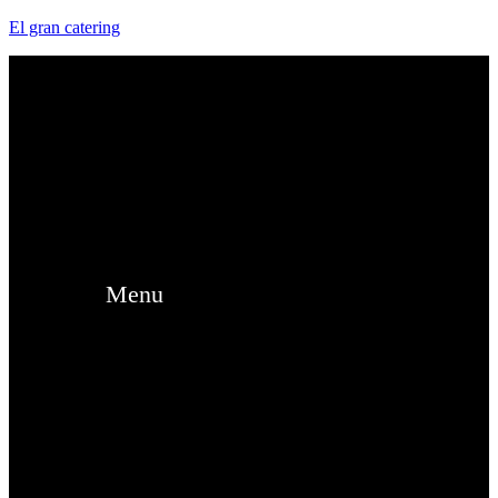
El gran catering
Menu
¿Te Llamamos?