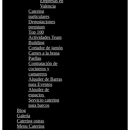
Empresas en
Valencia
Catering
particulares
Degustaciones
premium
Top 100
Actividades Team
Building
Cortador de jamón
Carnes a la brasa
Paellas
Contratación de
cocineros y
camareros
Alquiler de Barras
para Eventos
Alquiler de
espacios
Servicio catering
para barcos
Blog
Galería
Catering ostras
Menu Catering