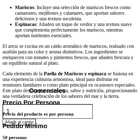
Mariscos
: Incluye una selección de mariscos frescos como
camarones, mejillones y calamares, que aportan sabores
deliciosos y una textura suculenta.
Espinacas
: Añaden un toque de verdor y una textura suave
que complementa perfectamente los mariscos, mientras
aportan nutrientes esenciales.
El arroz se cocina en un caldo aromático de mariscos, realzado con
azafrán para un color y aroma distintivos. Los ingredientes se
enriquecen con tomates y pimientos frescos, que añaden frescura y
un equilibrio natural al plato.
Cada elemento de la
Paella de Mariscos y espinaca
se fusiona en
una experiencia culinaria armoniosa, ideal para disfrutar en
reuniones familiares o como plato principal en ocasiones especiales.
Comensales
Este plato destaca por su frescura, sabor y nutrición, proporcionando
una verdadera celebración de los sabores del mar y la tierra.
Precio Por Persona
Paella
de
Precio del producto es por persona
Mariscos
Añadir al carrito
y
Pedido Mínimo
espinaca
cantidad
50 personas