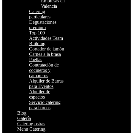
Empresas en
Valencia
Catering
particulares
Degustaciones
premium
Top 100
Actividades Team
Building
Cortador de jamón
Carnes a la brasa
Paellas
Contratación de
cocineros y
camareros
Alquiler de Barras
para Eventos
Alquiler de
espacios
Servicio catering
para barcos
Blog
Galería
Catering ostras
Menu Catering