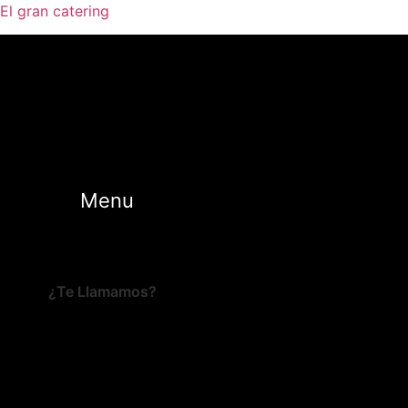
El gran catering
Menu
¿Te Llamamos?