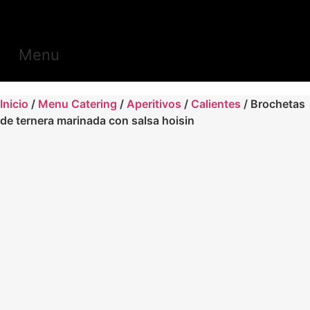
Menu
Inicio
/
Menu Catering
/
Aperitivos
/
Calientes
/ Brochetas
de ternera marinada con salsa hoisin