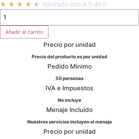
★
★
★
★
★
Valorado con 4.5 de 5
Brochetas
de
ternera
marinada
con
Añadir al carrito
salsa
hoisin
Precio por unidad
cantidad
Precio del producto es por unidad
Pedido Mínimo
50 personas
IVA e Impuestos
No incluye
Menaje Incluido
Nuestros servicios incluyen el menaje
Precio por unidad