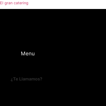
El gran catering
Menu
¿Te Llamamos?