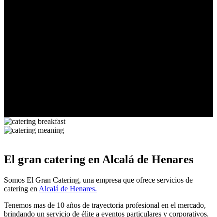
Catering
ostras
Menu
Catering
Contacto
Ubicaciones
Barcelona
Madrid
Valencia
El gran catering en Alcalá de Henares
Somos El Gran Catering, una empresa que ofrece servicios de
catering en
Alcalá de Henares.
Tenemos mas de 10 años de trayectoria profesional en el mercado,
brindando un servicio de élite a eventos particulares y corporativos.