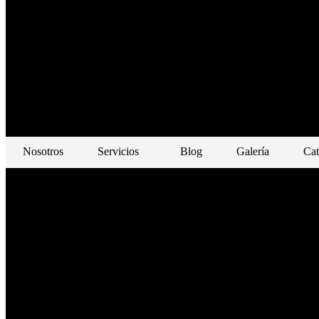
Nosotros
Servicios
Blog
Galería
Cat
Nosotros
Servicios
Catering Empresas
Catering Empresas en Barcelona
Catering Empresas en Madrid
Catering Empresas en Valencia
Catering particulares
Degustaciones premium
Top 100 Actividades Team Building
Cortador de jamón