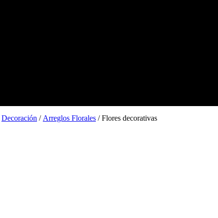
/
Decoración
/
Arreglos Florales
/ Flores decorativas