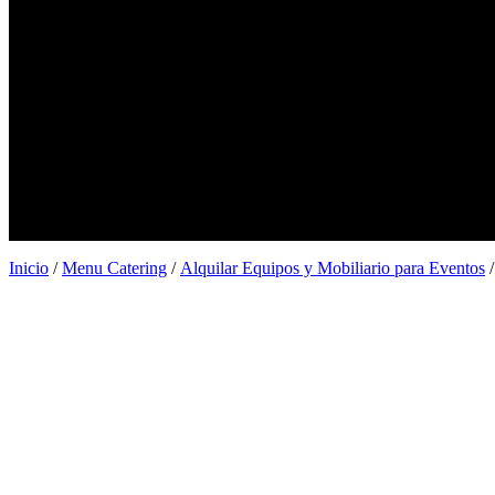
Alquiler de Barras para Eventos
Alquiler de espacios
Servicio catering para barcos
Blog
Galería
Catering ostras
Menu Catering
Contacto
Ubicaciones
Barcelona
Madrid
Valencia
Inicio
/
Menu Catering
/
Alquilar Equipos y Mobiliario para Eventos