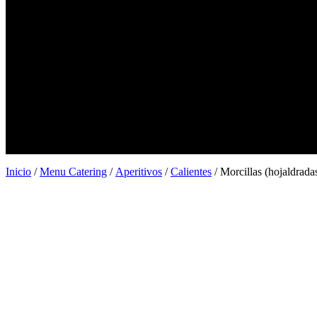
Alquiler de Barras para Eventos
Alquiler de espacios
Servicio catering para barcos
Blog
Galería
Catering ostras
Menu Catering
Contacto
Ubicaciones
Barcelona
Madrid
Valencia
Inicio
/
Menu Catering
/
Aperitivos
/
Calientes
/ Morcillas (hojaldrada