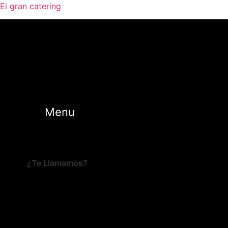
El gran catering
Menu
¿Te Llamamos?