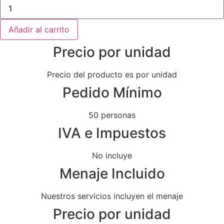
Pizzetas
de
champiñones
y
Añadir al carrito
trufa
con
Precio por unidad
crujiente
de
parmesano
cantidad
Precio del producto es por unidad
Pedido Mínimo
50 personas
IVA e Impuestos
No incluye
Menaje Incluido
Nuestros servicios incluyen el menaje
Precio por unidad