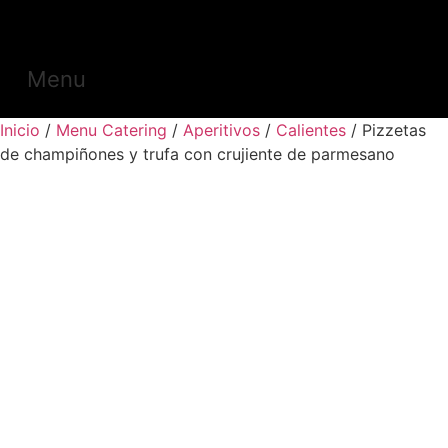
Menu
Inicio
/
Menu Catering
/
Aperitivos
/
Calientes
/ Pizzetas
de champiñones y trufa con crujiente de parmesano