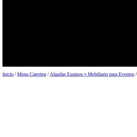
Alquiler de Barras para Eventos
Alquiler de espacios
Servicio catering para barcos
Blog
Galería
Catering ostras
Menu Catering
Contacto
Ubicaciones
Barcelona
Madrid
Valencia
Inicio
/
Menu Catering
/
Alquilar Equipos y Mobiliario para Eventos