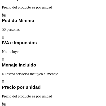
chutney
de
Precio del producto es por unidad
higos
y
reducción
Pedido Mínimo
de
Pedro
50 personas
Ximénez
cantidad
IVA e Impuestos
No incluye
Menaje Incluido
Nuestros servicios incluyen el menaje
Precio por unidad
Precio del producto es por unidad