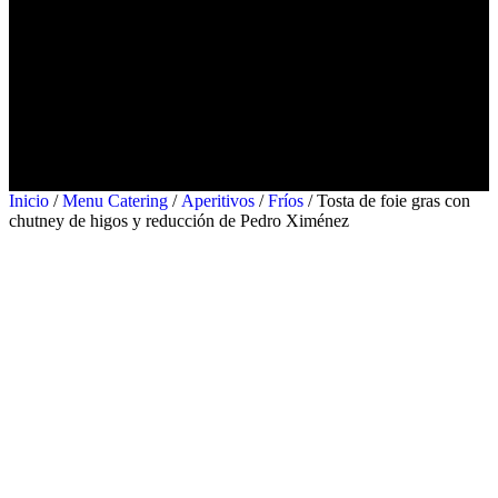
Catering
Contacto
Ubicaciones
Barcelona
Madrid
Valencia
Inicio
/
Menu Catering
/
Aperitivos
/
Fríos
/ Tosta de foie gras con
chutney de higos y reducción de Pedro Ximénez