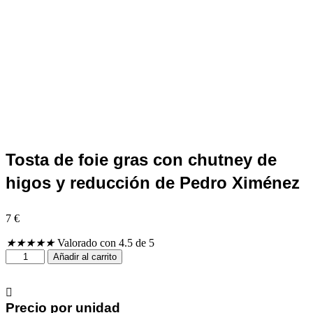
Tosta de foie gras con chutney de
higos y reducción de Pedro Ximénez
7
€
★
★
★
★
★
Valorado con 4.5 de 5
Tosta
Añadir al carrito
de
foie
gras
con
Precio por unidad