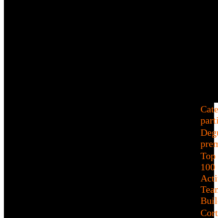
Cate
part
Deg
pre
Top
100
Acti
Tea
Buil
Cort