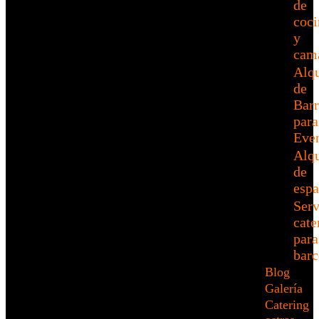
de
coci
y
cam
Alqu
de
Barr
para
Eve
Alqu
de
esp
Serv
cate
para
barc
Blog
Galería
Catering