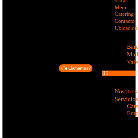
ostras
Menu
Catering
Contacto
Ubicacion
Bar
Mad
Vale
¿Te Llamamos?
Nosotros
Servicios
Cate
Emp