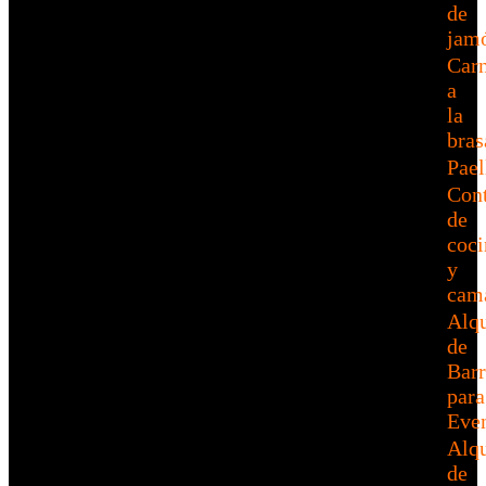
de
jam
Car
a
la
bras
Pael
Cont
de
coci
y
cam
Alqu
de
Barr
para
Eve
Alqu
de