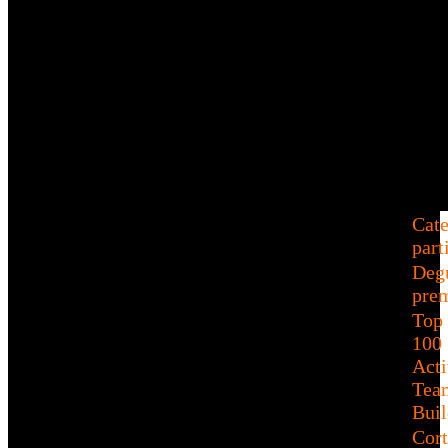
Cate
part
Deg
pre
Top
100
Acti
Tea
Buil
Cort