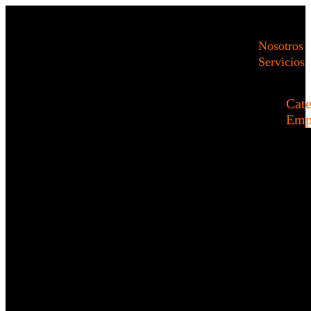
Nosotros
Servicios
Cate
Emp