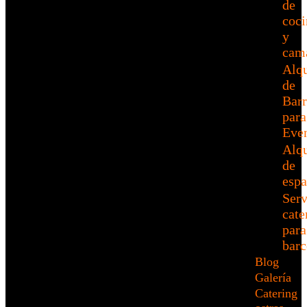
de
coci
y
cam
Alqu
de
Barr
para
Eve
Alqu
de
esp
Serv
cate
para
barc
Blog
Galería
Catering