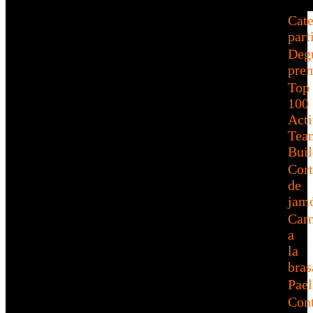
Cate
part
Deg
pre
Top
100
Acti
Tea
Buil
Cort
de
jam
Car
a
la
bras
Pael
Cont